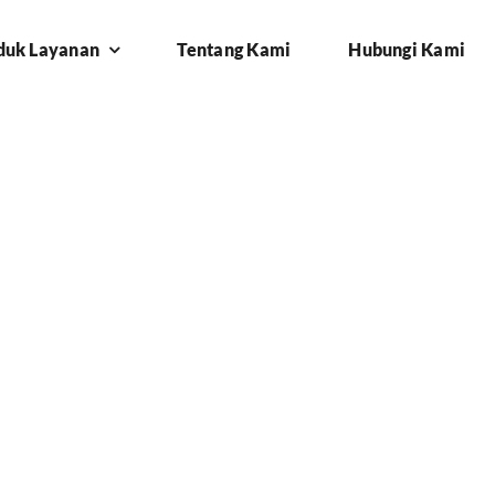
duk Layanan
Tentang Kami
Hubungi Kami
kampek