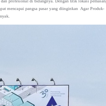
dan profesional di bidangnya. Dengan titik lokasi pemasa
dapat mencapai pangsa pasar yang diinginkan Agar Produk-
anyak.