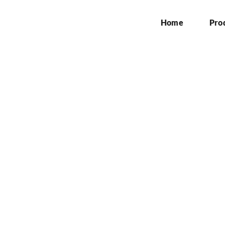
Home
Pro
Pasang Billboard di Ci
Home
»
Jasa Pasang Billboard di Cikampek