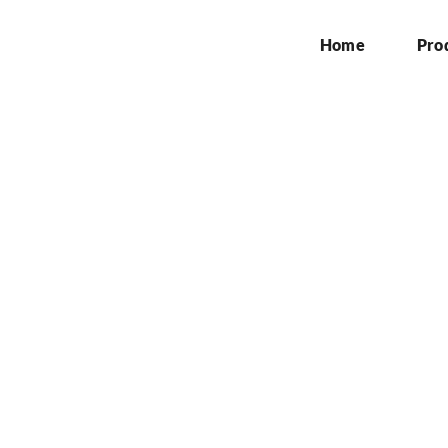
Home
Pro
nthly Archives:
July 2
Home
»
Archives for July 2025