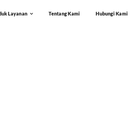
duk Layanan
Tentang Kami
Hubungi Kami
025