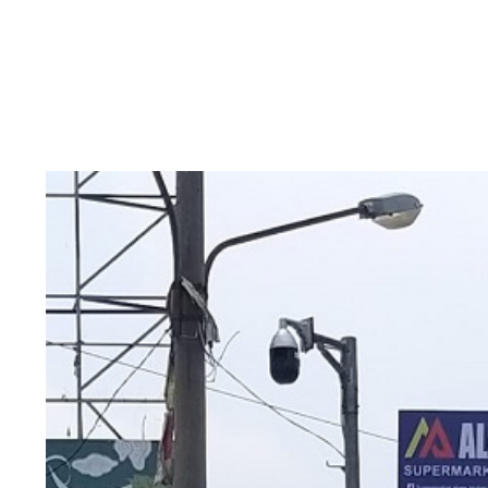
View
Larger
Image