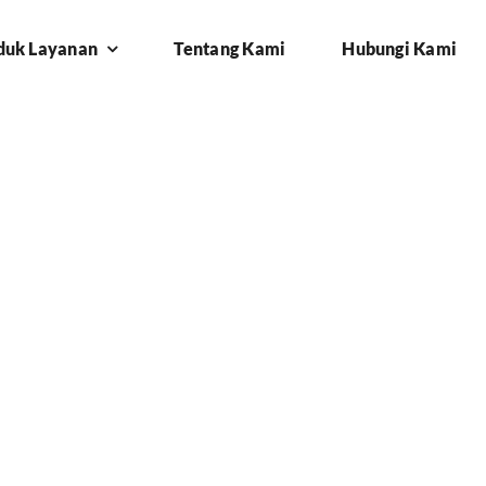
duk Layanan
Tentang Kami
Hubungi Kami
board di Subang