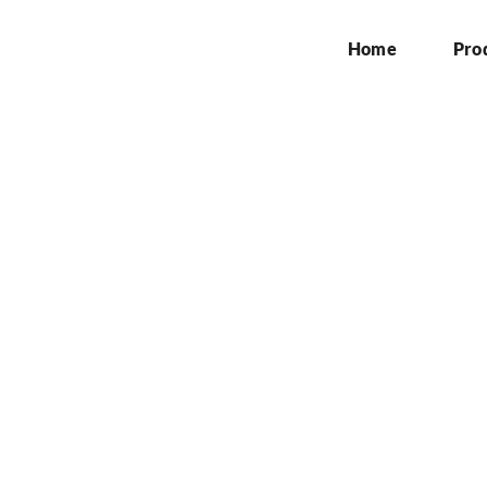
Home
Pro
n dan Pembuatan Sign
Home
»
Jasa Pemasangan dan Pembuatan Signboard di Subang