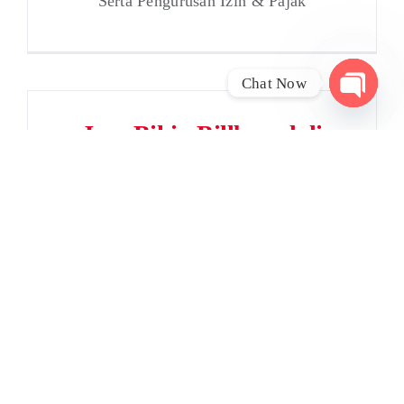
Serta Pengurusan Izin & Pajak
Chat Now
Open
Jasa Bikin Billboard di
chaty
Serang
Membutuhkan Jasa Pasang Billboard,
Serta Pengurusan Izin & Pajak
Jasa Bikin Billboard di
Tangerang