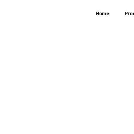
Home
Pro
Hoarding Pagar di Cil
Home
»
Jasa Hoarding Pagar di Cileungsi