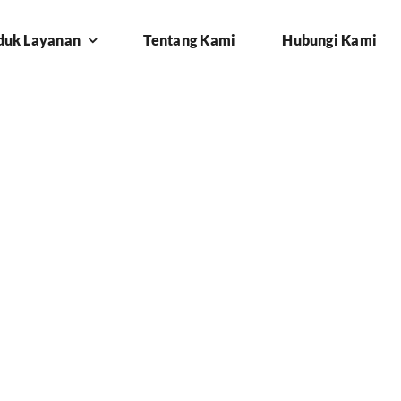
duk Layanan
Tentang Kami
Hubungi Kami
eungsi