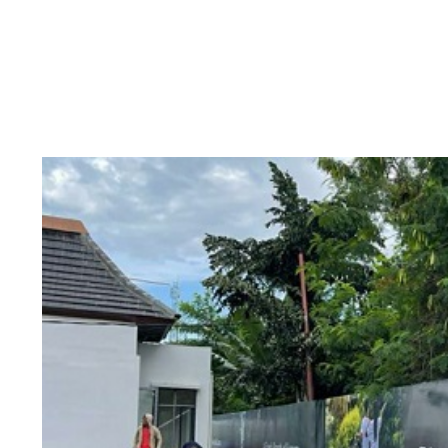
View
Larger
Image