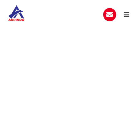
Skip
to
Toggl
content
Navig
Home
Produk Layanan
Jasa Pasang Billboard di
Tentang Kami
Kab. Karawang
Hubungi Kami