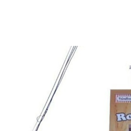
View
Larger
Image