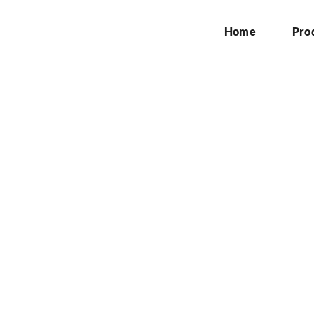
Home
Pro
sang Billboard Daerah
Home
»
Jasa Pasang Billboard Daerah Jonggol