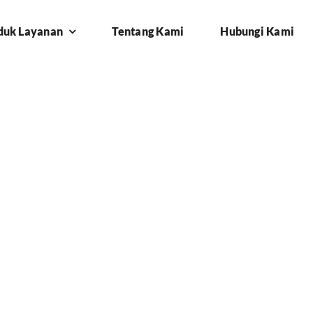
duk Layanan
Tentang Kami
Hubungi Kami
 Jonggol