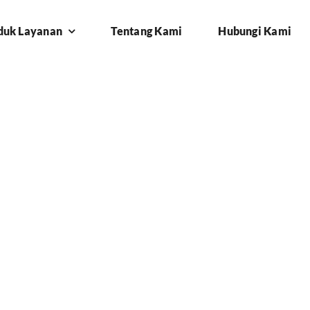
duk Layanan
Tentang Kami
Hubungi Kami
i Depok