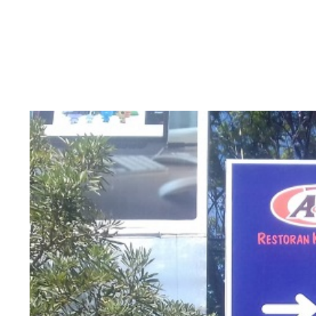
View
Larger
Image