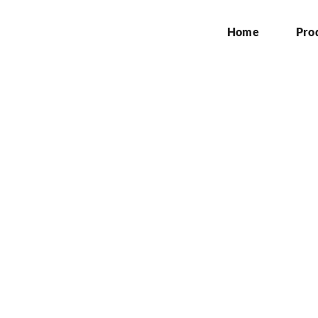
Home
Pro
embuatan Singboard d
Home
»
Jasa Pembuatan Singboard di Depok