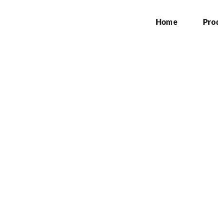
Home
Pro
mbuatan Billboard di 
Home
»
Jasa Pembuatan Billboard di Cikarang