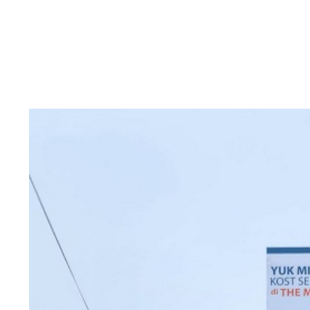
View
Larger
Image