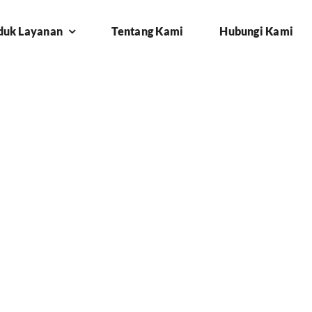
duk Layanan
Tentang Kami
Hubungi Kami
Cikarang