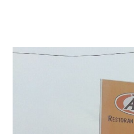
View
Larger
Image