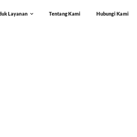
duk Layanan
Tentang Kami
Hubungi Kami
amatan Setu