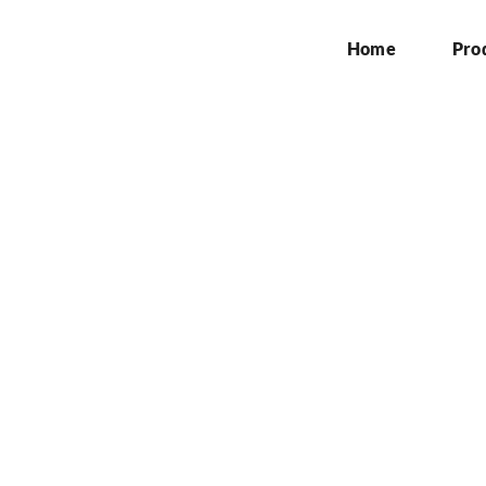
Home
Pro
atan Signboard di Kec
Home
»
Jasa Pembuatan Signboard di Kecamatan Setu