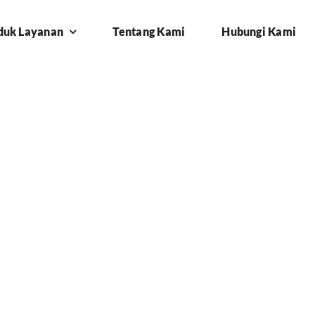
duk Layanan
Tentang Kami
Hubungi Kami
di setu bekasi