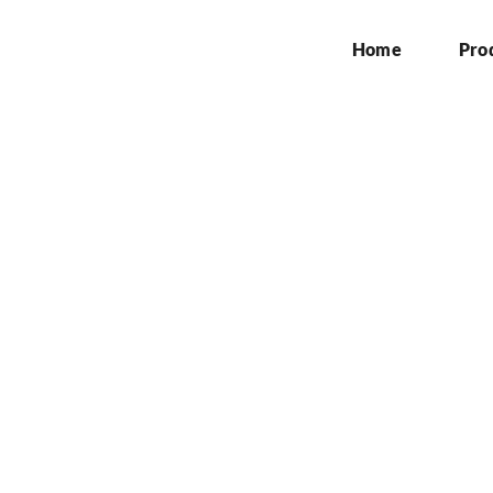
Home
Pro
n pembuatan t-banner 
Home
»
pemasangan dan pembuatan t-banner di setu bekasi