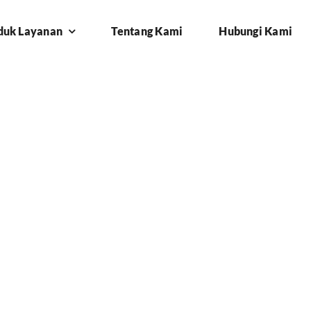
duk Layanan
Tentang Kami
Hubungi Kami
ign-di-kabupaten-