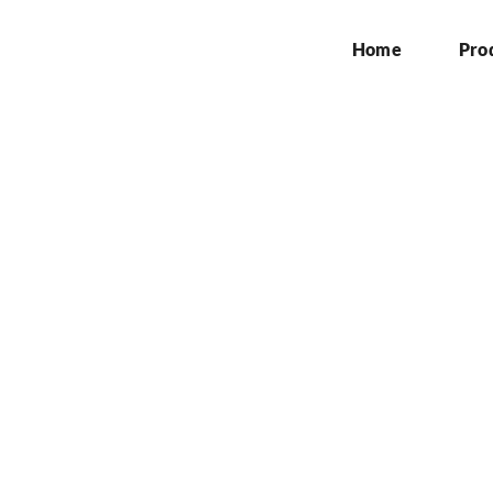
Home
Pro
an-pemasangan-pylons
bogor
Home
»
jasa-pembuatan-dan-pemasangan-pylonsign-di-kabupaten-bogor