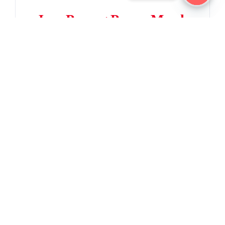
Open
Jasa Pasang Papan Merek
chaty
di Cikarang
Membutuhkan Jasa Pemasangan Papan
Merek, Serta Pengurusan Izin &
Jasa Pasang Papan Merek
di Cikampek
Membutuhkan Jasa Pemasangan Papan
Merek, Serta Pengurusan Izin &