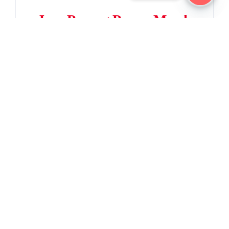
Open
Jasa Pasang Papan Merek
chaty
di Tangerang
Membutuhkan Jasa Pemasangan Papan
Merek, Serta Pengurusan Izin &
Jasa Pasang Papan Merek
di Cikarang
Membutuhkan Jasa Pemasangan Papan
Merek, Serta Pengurusan Izin &