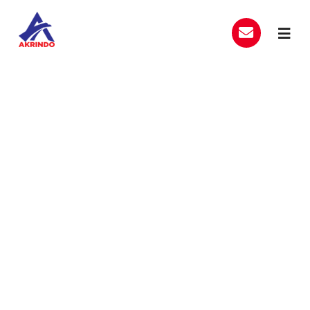
Skip
to
Toggl
content
Navig
Home
Produk Layanan
jasa pemasangan papan
Tentang Kami
merek di cikarang
Hubungi Kami