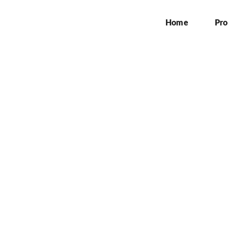
Home
Pro
pemasangan neonbox di
Home
»
jasa pemasangan neonbox di bogor