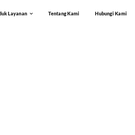
duk Layanan
Tentang Kami
Hubungi Kami
ang