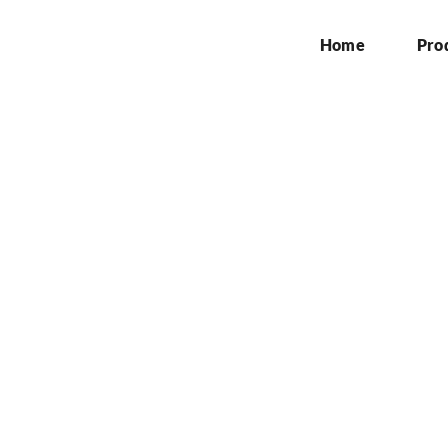
Home
Pro
sa pemasangan di sub
Home
»
jasa pemasangan di subang