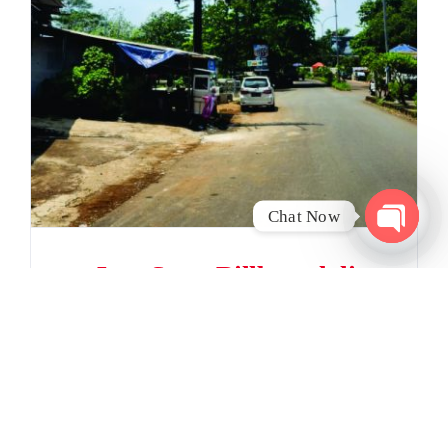
Chat Now
Open
chaty
Jasa Sewa Billboard di
Tangerang
Jasa Sewa Billboard, Serta Pengurusan
Izin & Pajak Reklame