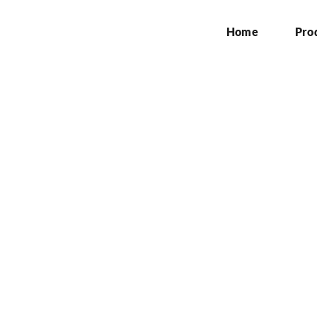
Home
Pro
rd termurah di daerah 
Home
»
billboard termurah di daerah karawang