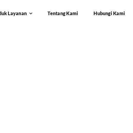
duk Layanan
Tentang Kami
Hubungi Kami
karawang